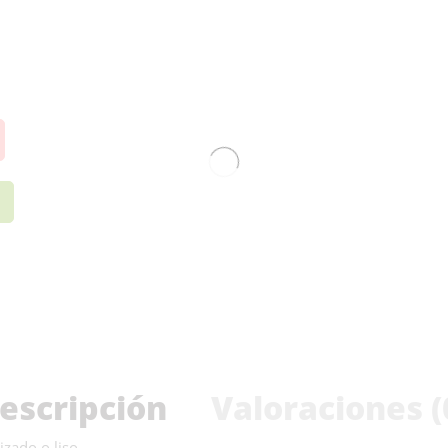
escripción
Valoraciones (
izado o liso