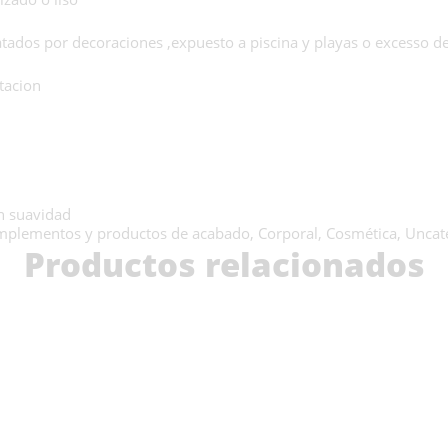
atados por decoraciones ,expuesto a piscina y playas o excesso d
rtacion
on suavidad
plementos y productos de acabado
,
Corporal
,
Cosmética
,
Uncat
Productos relacionados