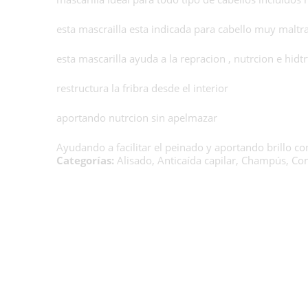
esta mascrailla esta indicada para cabello muy maltr
esta mascarilla ayuda a la repracion , nutrcion e hidt
restructura la fribra desde el interior
aportando nutrcion sin apelmazar
Ayudando a facilitar el peinado y aportando brillo c
Categorías:
Alisado
,
Anticaída capilar
,
Champús
,
Com