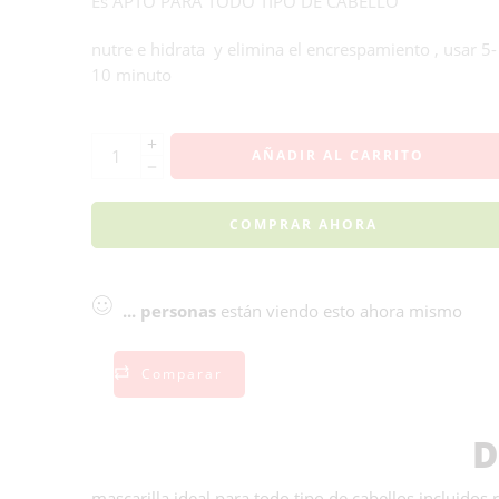
Es APTO PARA TODO TIPO DE CABELLO
nutre e hidrata y elimina el encrespamiento , usar 5-
10 minuto
AÑADIR AL CARRITO
COMPRAR AHORA
...
personas
están viendo esto ahora mismo
Comparar
D
mascarilla ideal para todo tipo de cabellos incluidos r