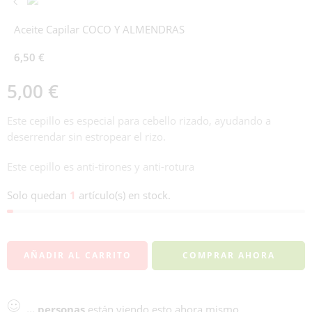
Aceite Capilar COCO Y ALMENDRAS
6,50
€
5,00
€
Este cepillo es especial para cebello rizado, ayudando a
deserrendar sin estropear el rizo.
Este cepillo es anti-tirones y anti-rotura
Solo quedan
1
artículo(s) en stock.
AÑADIR AL CARRITO
COMPRAR AHORA
...
personas
están viendo esto ahora mismo